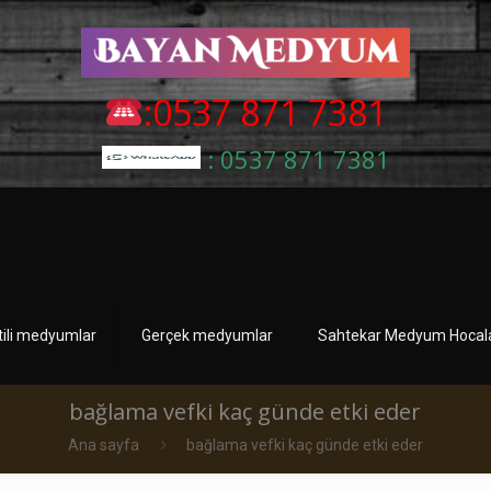
:0537 871 7381
: 0537 871 7381
tili medyumlar
Gerçek medyumlar
Sahtekar Medyum Hocala
bağlama vefki kaç günde etki eder
Ana sayfa
bağlama vefki kaç günde etki eder