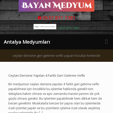
☎️:0537 871 7381
: 0537 871 7381
Antalya Medyumları
ceylan derisine geri getirme vefki yapan hocalar kimlerdir
Ceylan Derisine Yapılan 4 Farklı Geri Getirme Vefki
Bir medyumun ceylan derisine yapılan 4 farklı geri getirme vefki
yapabilmesi için öncelikle bu işlemler hakkında gerekli tüm
detaylara hakim olması ve aynı zamanda manevi yanının da çok
güçlü olması gerekir. Bu işlemleri yapabilmek hem dikkat hem de
beceri gerektirir. Muskalarla benzer bir yapısı olan bu işlemlerde
özel çizimler yapılır ve bu çizimlerin içlerine özel olarak seçilmiş
sayılar yerleştirilir. Bu
[…]