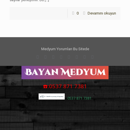
0
Devamını okuyun
Medyum Yorumları Bu Sitede
☎️:0537 871 7381
: 0537 871 7381