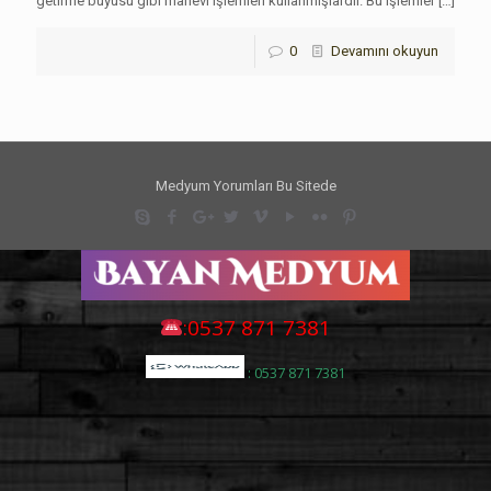
getirme büyüsü gibi manevi işlemleri kullanmışlardır. Bu işlemler
[…]
0
Devamını okuyun
Medyum Yorumları Bu Sitede
:0537 871 7381
: 0537 871 7381