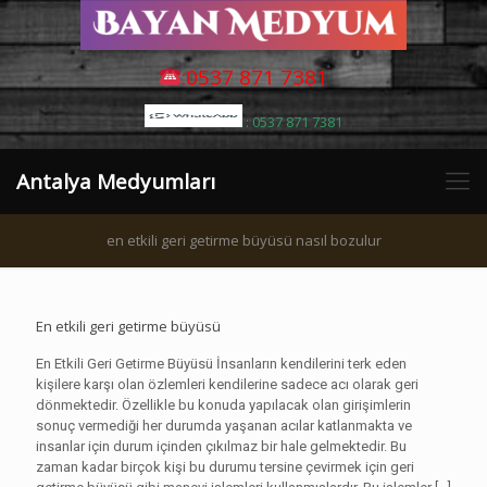
:0537 871 7381
: 0537 871 7381
Antalya Medyumları
en etkili geri getirme büyüsü nasıl bozulur
En etkili geri getirme büyüsü
En Etkili Geri Getirme Büyüsü İnsanların kendilerini terk eden
kişilere karşı olan özlemleri kendilerine sadece acı olarak geri
dönmektedir. Özellikle bu konuda yapılacak olan girişimlerin
sonuç vermediği her durumda yaşanan acılar katlanmakta ve
insanlar için durum içinden çıkılmaz bir hale gelmektedir. Bu
zaman kadar birçok kişi bu durumu tersine çevirmek için geri