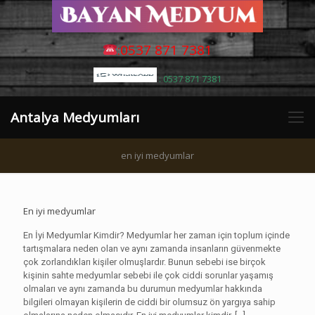
:0537 871 7381
: 0537 871 7381
Antalya Medyumları
en iyi medyumlar
En iyi medyumlar
En İyi Medyumlar Kimdir? Medyumlar her zaman için toplum içinde
tartışmalara neden olan ve aynı zamanda insanların güvenmekte
çok zorlandıkları kişiler olmuşlardır. Bunun sebebi ise birçok
kişinin sahte medyumlar sebebi ile çok ciddi sorunlar yaşamış
olmaları ve aynı zamanda bu durumun medyumlar hakkında
bilgileri olmayan kişilerin de ciddi bir olumsuz ön yargıya sahip