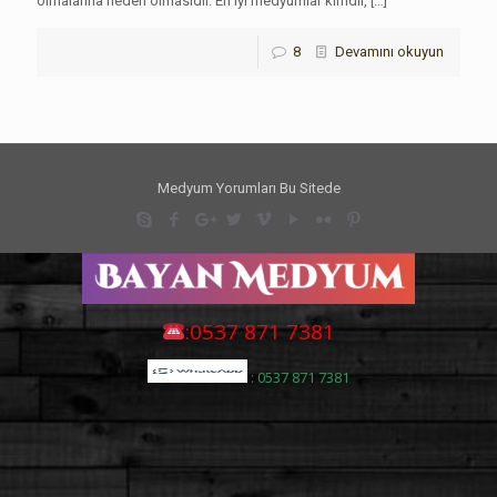
olmalarına neden olmasıdır. En iyi medyumlar kimdir,
[…]
8
Devamını okuyun
Medyum Yorumları Bu Sitede
:0537 871 7381
: 0537 871 7381