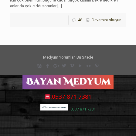
için çok önemlidir. Bugüne kadar birçok kişinin beklemedikleri
anlar da çok ciddi sorunlar
[…]
48
Devamını okuyun
Medyum Yorumları Bu Sitede
:0537 871 7381
: 0537 871 7381