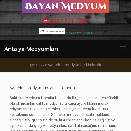
:0537 871 7381
: 0537 871 7381
Antalya Medyumları
gerçek ve sahtekar medyumlar kimlerdir
Sahtekar Medyum Hocalar Hakkında
Sahtekar Medyum Hocalar Hakkında Birçok kişinin neden sürekli
olarak insanları sahte medyumlara karşı uyardıklarını merak
ediyorsanız o zaman kendileri ile iletişime geçmeli ve bunu
kendilerine sormalısınız. Sahtekar medyum hocalar hakkında
alacağınız bilgiler sizin de bu kişilerden nasıl koruna cağınızı ve
aynı zamanda gerçek medyumlara nasıl ulaşacağınızı anlamanız