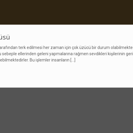
yüsü
 tarafından terk edilmesi her zaman için çok üzücü bir durum olabilmekted
Bu sebeple ellerinden geleni yapmalarına rağmen sevdikleri kişilerinin
ebilmektedirler. Bu işlemler insanların
[…]