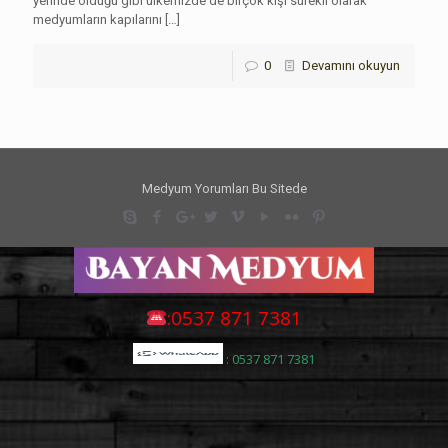
yerinde olduğu gibi ülkemizde de birçok kişi sürekli olarak
medyumların kapılarını
[…]
0
Devamını okuyun
Medyum Yorumları Bu Sitede
:0537 871 7381
: 0537 871 7381