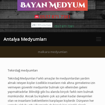
:0537 871 7381
: 0537 871 7381
Antalya Medyumları
malkara medyumları
Tekirdağ medyumları
Tekirdağ Medyumları Farklı amaçlar ile medyumlardan yardım
almak isteyen kişiler özellikle insanların risk altına girmelerine izin
vermeyen güvenilir medyumlar bulmak için ellerinden geleni
yapmaktadırlar. Bilindiği gibi bu alanda birçok farklı isim bulmak
mümkündür. Ancak bu kişilerin çok azı yeteri kadar deneyimleri
olan ve insanların beklentilerini karşılayan kişilerdir. Dünyanın her