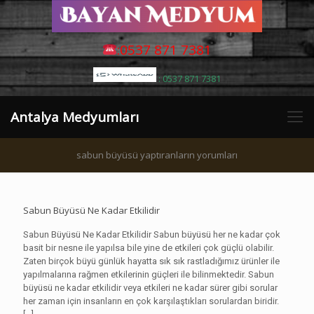
:0537 871 7381
: 0537 871 7381
Antalya Medyumları
sabun büyüsü yaptıranların yorumları
Sabun Büyüsü Ne Kadar Etkilidir
Sabun Büyüsü Ne Kadar Etkilidir Sabun büyüsü her ne kadar çok
basit bir nesne ile yapılsa bile yine de etkileri çok güçlü olabilir.
Zaten birçok büyü günlük hayatta sık sık rastladığımız ürünler ile
yapılmalarına rağmen etkilerinin güçleri ile bilinmektedir. Sabun
büyüsü ne kadar etkilidir veya etkileri ne kadar sürer gibi sorular
her zaman için insanların en çok karşılaştıkları sorulardan biridir.