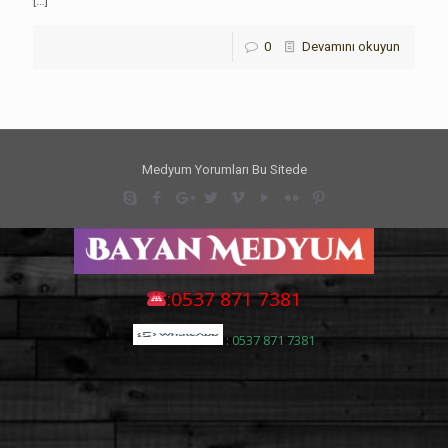
[…]
0
Devamını okuyun
Medyum Yorumları Bu Sitede
:0537 871 7381
: 0537 871 7381