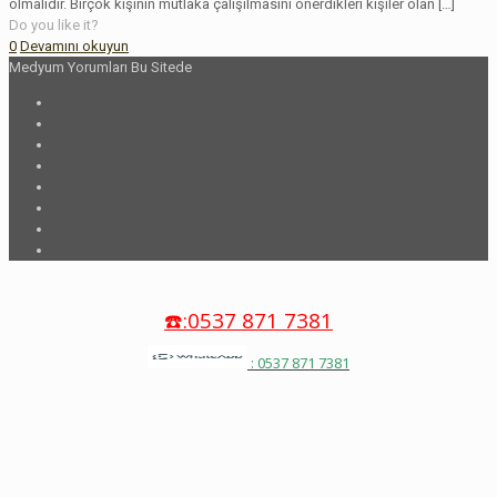
olmalıdır. Birçok kişinin mutlaka çalışılmasını önerdikleri kişiler olan
[…]
Do you like it?
0
Devamını okuyun
Medyum Yorumları Bu Sitede
☎️:0537 871 7381
: 0537 871 7381