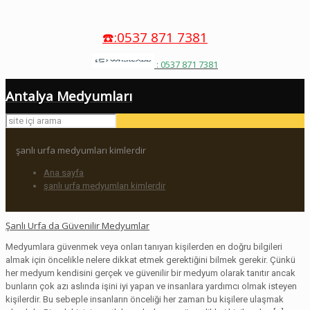
☎️:0537 871 7381
: 0537 871 7381
Antalya Medyumları
şanlı urfa medyumları kimlerdir
Ana sayfa
şanlı urfa medyumları kimlerdir
Şanlı Urfa da Güvenilir Medyumlar
Medyumlara güvenmek veya onları tanıyan kişilerden en doğru bilgileri
almak için öncelikle nelere dikkat etmek gerektiğini bilmek gerekir. Çünkü
her medyum kendisini gerçek ve güvenilir bir medyum olarak tanıtır ancak
bunların çok azı aslında işini iyi yapan ve insanlara yardımcı olmak isteyen
kişilerdir. Bu sebeple insanların önceliği her zaman bu kişilere ulaşmak