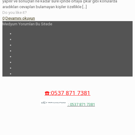
yapılır ve sonuçları ne kadar süre içinde ortaya çıkar gibi konularda
aradıkları cevapları bulamayan kişiler özellikle
[…]
Do you like it?
0
Devamını okuyun
Medyum Yorumları Bu Sitede
☎️:0537 871 7381
: 0537 871 7381