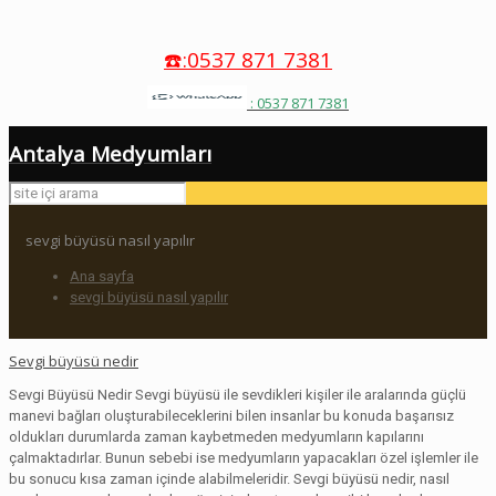
☎️:0537 871 7381
: 0537 871 7381
Antalya Medyumları
sevgi büyüsü nasıl yapılır
Ana sayfa
sevgi büyüsü nasıl yapılır
Sevgi büyüsü nedir
Sevgi Büyüsü Nedir Sevgi büyüsü ile sevdikleri kişiler ile aralarında güçlü
manevi bağları oluşturabileceklerini bilen insanlar bu konuda başarısız
oldukları durumlarda zaman kaybetmeden medyumların kapılarını
çalmaktadırlar. Bunun sebebi ise medyumların yapacakları özel işlemler ile
bu sonucu kısa zaman içinde alabilmeleridir. Sevgi büyüsü nedir, nasıl