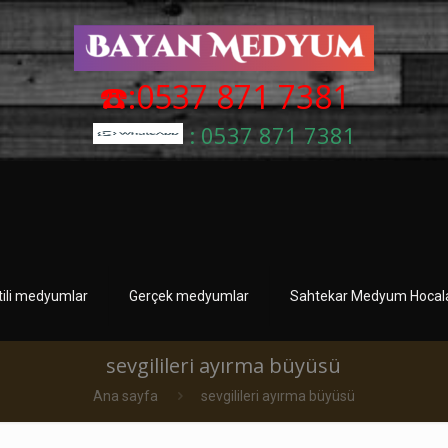
☎️:0537 871 7381
: 0537 871 7381
tili medyumlar
Gerçek medyumlar
Sahtekar Medyum Hocala
sevgilileri ayırma büyüsü
Ana sayfa
sevgilileri ayırma büyüsü