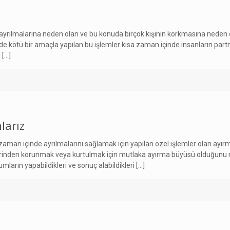
n ayrılmalarına neden olan ve bu konuda birçok kişinin korkmasına neden
 de kötü bir amaçla yapılan bu işlemler kısa zaman içinde insanların partne
i
[…]
larız
ısa zaman içinde ayrılmalarını sağlamak için yapılan özel işlemler olan ayı
tkilerinden korunmak veya kurtulmak için mutlaka ayırma büyüsü olduğunu
mların yapabildikleri ve sonuç alabildikleri
[…]