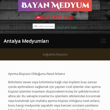
:0537 871 7381
: 0537 871 7381
Antalya Medyumları
soğutma büyüsü
Ayırma Büyüsü Olduğunu Nasıl Anlarız
Birbirlerini seven veya birbirlerine bağlı olan kişilerin kısa zaman
içinde ayrılmalarını sağlamak için yapılan özel işlemler olan ayırma
büyüsü işlemleri insanların düşüncelerini kolay bir şekilde kontrol
altına alır. Bu sebeple insanlar bu işlemlerin etkilerinden korunmak
veya kurtulmak için mutlaka ayırma büyüsü olduğunu nasıl anlarız,
bunu hangi medyumlar yapabilir veya benzeri soruların yanıtlarını