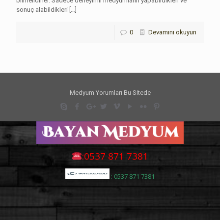
bilmelidirler. Sadece deneyimli medyumların yapabildikleri ve
sonuç alabildikleri
[…]
0
Devamını okuyun
Medyum Yorumları Bu Sitede
:0537 871 7381
: 0537 871 7381