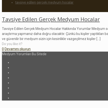
tavsiye edilen gerçek medyum hocalar
Tavsiye Edilen Gerçek Medyum Hocalar
Tavsiye Edilen Gerçek Medyum Hocalar Hakkında Yorumlar Medyum seçe
araştırma yapmanız daha doğru olacaktır. Çünkü bu kişiler yaptıkları baş
ve güvenilir bir medyum sizin için kesinlikle vazgeçilmez kişiler
[…]
Do you like it?
0
Devamını okuyun
Medyum Yorumları Bu Sitede