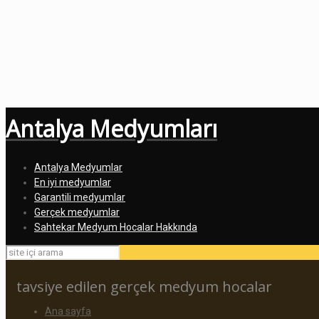
Antalya Medyumları
Antalya Medyumlar
En iyi medyumlar
Garantili medyumlar
Gerçek medyumlar
Sahtekar Medyum Hocalar Hakkında
tavsiye edilen gerçek medyum hocalar
Ana sayfa