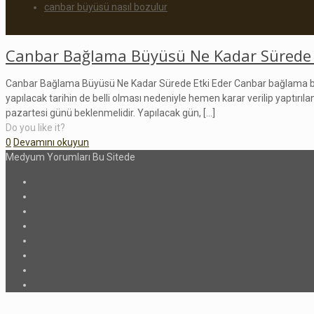
canbar büyüsü nasıl bozulur
Canbar Bağlama Büyüsü Ne Kadar Sürede 
Canbar Bağlama Büyüsü Ne Kadar Sürede Etki Eder Canbar bağlama büyüs
yapılacak tarihin de belli olması nedeniyle hemen karar verilip yaptırıla
pazartesi günü beklenmelidir. Yapılacak gün,
[…]
Do you like it?
0
Devamını okuyun
Medyum Yorumları Bu Sitede