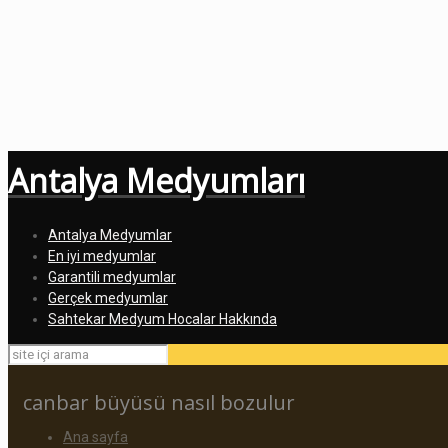
Antalya Medyumları
Antalya Medyumlar
En iyi medyumlar
Garantili medyumlar
Gerçek medyumlar
Sahtekar Medyum Hocalar Hakkında
canbar büyüsü nasıl bozulur
Ana sayfa