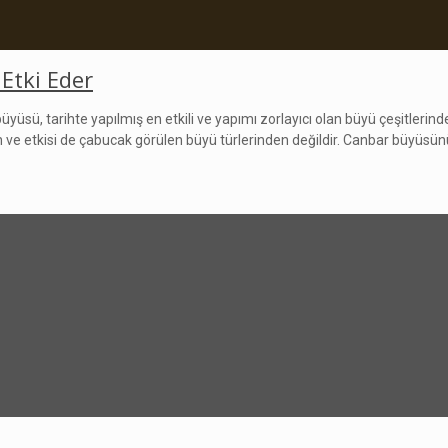
Etki Eder
ü, tarihte yapılmış en etkili ve yapımı zorlayıcı olan büyü çeşitlerin
n ve etkisi de çabucak görülen büyü türlerinden değildir. Canbar büyüsünün 