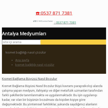
☎️:0537 871 7381
: 0537 871 7381
Antalya Medyumları
kısmet bağlılığı nasıl çözülür
Ana sayfa
kısmet bağlılığı nasıl çözülür
Kısmet Bağlama Büyüsü Nasıl Bozulur
Kısmet Bağlama Büyüsü Nasıl Bozulur Büyü kavramı parapsikoloji alanda
çalışma yapan medyum, ilahiyatçı ve diğer metafizik uzmanları tarafından
farklı şekillerde tanımlanmakta ve uygulanmaktadır. Bu işin uygulanışı
kadar, var olan bir büyünün bozulması da kişiden kişiye göre
değişmektedir. Bu yöntemsel farklılıklar, yukarıda saydığımız alanların