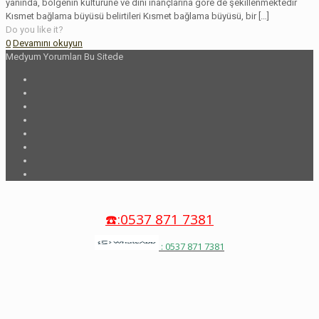
yanında, bölgenin kültürüne ve dini inançlarına göre de şekillenmektedir
Kısmet bağlama büyüsü belirtileri Kısmet bağlama büyüsü, bir
[…]
Do you like it?
0
Devamını okuyun
Medyum Yorumları Bu Sitede
☎️:0537 871 7381
: 0537 871 7381