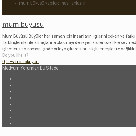
mum büyüsü yapıldığı nasıl anlaşılır
mum büyüsü
Mum Büyüsü Büyüler her zaman için insanların ilgilerini çeken ve farkl
farklı işlemler ile amaçlarına ulaşmayı deneyen kişiler özellikle sevm
işlemler kısa zaman içinde ortaya çıkardıkları güçlü enerjiler ile sağlıklı
[
Do you like it?
0
Devamını okuyun
Medyum Yorumları Bu Sitede