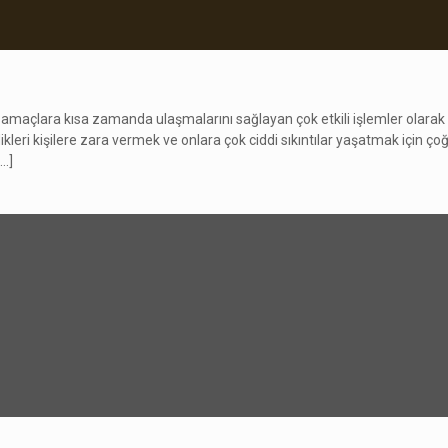
ı amaçlara kısa zamanda ulaşmalarını sağlayan çok etkili işlemler olarak
edikleri kişilere zara vermek ve onlara çok ciddi sıkıntılar yaşatmak i
…]