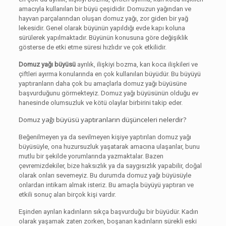
amacıyla kullanılan bir büyü çeşididir. Domuzun yağından ve
hayvan parçalarından oluşan domuz yağı, zor giden bir yağ
lekesidir. Genel olarak büyünün yapıldığı evde kapı koluna
sürülerek yapılmaktadır. Büyünün konusuna göre değişiklik
gösterse de etki etme süresi hızlıdır ve çok etkilidir.
Domuz yağı büyüsü
ayrılık, ilişkiyi bozma, karı koca ilişkileri ve
çiftleri ayırma konularında en çok kullanılan büyüdür. Bu büyüyü
yaptıranların daha çok bu amaçlarla domuz yağı büyüsüne
başvurduğunu görmekteyiz. Domuz yağı büyüsünün olduğu ev
hanesinde olumsuzluk ve kötü olaylar birbirini takip eder.
Domuz yağı büyüsü yaptıranların düşünceleri nelerdir?
Beğenilmeyen ya da sevilmeyen kişiye yaptırılan domuz yağı
büyüsüyle, ona huzursuzluk yaşatarak amacına ulaşanlar, bunu
mutlu bir şekilde yorumlarında yazmaktalar. Bazen
çevremizdekiler, bize haksızlık ya da saygısızlık yapabilir, doğal
olarak onları sevemeyiz. Bu durumda domuz yağı büyüsüyle
onlardan intikam almak isteriz. Bu amaçla büyüyü yaptıran ve
etkili sonuç alan birçok kişi vardır.
Eşinden ayrılan kadınların sıkça başvurduğu bir büyüdür. Kadın
olarak yaşamak zaten zorken, boşanan kadınların sürekli eski