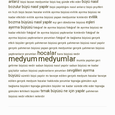
anlarız
büyü nasıl
büyü bozan medyumlar
büyü kaç günde etki eder
bozulur
büyü nasıl yapılır
büyü yapıldığını nasıl anlarız
büyü çeşitleri
en hızlı büyü bozan hocalar
evlilik ayırma büyüsü
evlilik ayırma büyüsü ne
evlilik
kadar etkilidir
evlilik ayırma büyüsü yapan medyumlar kimlerdir
bozma büyüsü nasıl yapılır
eşleri
eşi geri döndürme büyüsü
ayırma büyüsü
fotoğraf ile ayırma büyüsü
fotoğraf ile ayırma büyüsü ne
kadar etkilidir
fotoğraf ile ayırma büyüsü yaptıranlar kimlerdir
fotoğraf ile
ayırma büyüsü yaptıranların yorumları
fotoğraf ile bağlama büyüsü
gerçek
etkili büyüler
gerçek şahmeran büyüsü
gerçek şahmeran büyüsü nasıl yapılır
gerçek şahmeran büyüsü yapan gerçek medyumlar
gerçek şahmeran büyüsü
hocalar
yaptıranların yorumları
kara büyüsü nedir
medyum
medyumlar
mumla yapılan geri
getirme büyüsü nedir
sabun büyüsü nasıl yapılır
sabun büyüsü ne kadar
sevgilileri ayırma
güçlüdür
sabun büyüsü yaptıranların yorumları
büyüsü
sürekli büyü yapılır mı
tavsiye edilen gerçek medyum hocalar
tavsiye
edilen gerçek medyum hocalar hakkında yorumlar
toprağa gömülen aşk
bağlama büyüleri
toprağa gömülen büyüler ne kadar sürede etki eder
toprağa
tırnak büyüsü ne için yapılır
gömülen tehlikeli büyüler
şahmeran
büyüsü nedir etkileri nelerdir