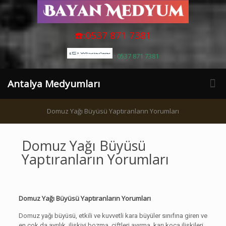
☎️:0537 871 7381
: 0537 871 7381
Antalya Medyumları
Domuz Yağı Büyüsü Yaptıranların Yorumları
Domuz Yağı Büyüsü
Yaptıranların Yorumları
Domuz Yağı Büyüsü Yaptıranların Yorumları
Domuz yağı büyüsü, etkili ve kuvvetli kara büyüler sınıfına giren ve
en çok da ayrılık, ilişkiyi bozma, çiftleri ayırma, karı koca ilişkileri