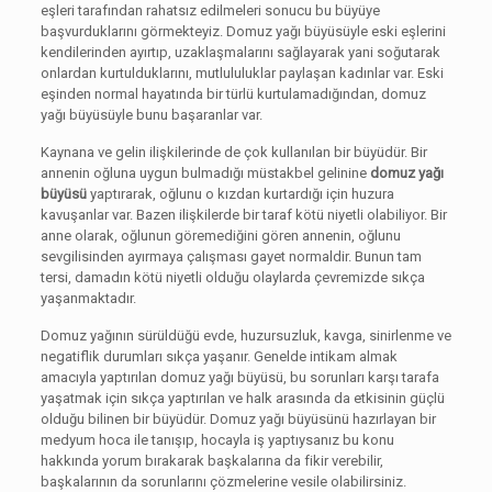
eşleri tarafından rahatsız edilmeleri sonucu bu büyüye
başvurduklarını görmekteyiz. Domuz yağı büyüsüyle eski eşlerini
kendilerinden ayırtıp, uzaklaşmalarını sağlayarak yani soğutarak
onlardan kurtulduklarını, mutlululuklar paylaşan kadınlar var. Eski
eşinden normal hayatında bir türlü kurtulamadığından, domuz
yağı büyüsüyle bunu başaranlar var.
Kaynana ve gelin ilişkilerinde de çok kullanılan bir büyüdür. Bir
annenin oğluna uygun bulmadığı müstakbel gelinine
domuz yağı
büyüsü
yaptırarak, oğlunu o kızdan kurtardığı için huzura
kavuşanlar var. Bazen ilişkilerde bir taraf kötü niyetli olabiliyor. Bir
anne olarak, oğlunun göremediğini gören annenin, oğlunu
sevgilisinden ayırmaya çalışması gayet normaldir. Bunun tam
tersi, damadın kötü niyetli olduğu olaylarda çevremizde sıkça
yaşanmaktadır.
Domuz yağının sürüldüğü evde, huzursuzluk, kavga, sinirlenme ve
negatiflik durumları sıkça yaşanır. Genelde intikam almak
amacıyla yaptırılan domuz yağı büyüsü, bu sorunları karşı tarafa
yaşatmak için sıkça yaptırılan ve halk arasında da etkisinin güçlü
olduğu bilinen bir büyüdür. Domuz yağı büyüsünü hazırlayan bir
medyum hoca ile tanışıp, hocayla iş yaptıysanız bu konu
hakkında yorum bırakarak başkalarına da fikir verebilir,
başkalarının da sorunlarını çözmelerine vesile olabilirsiniz.