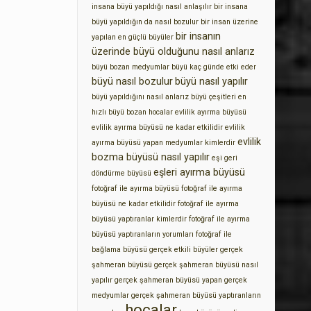
insana büyü yapıldığı nasıl anlaşılır
bir insana
büyü yapıldığın da nasıl bozulur
bir insan üzerine
bir insanın
yapılan en güçlü büyüler
üzerinde büyü olduğunu nasıl anlarız
büyü bozan medyumlar
büyü kaç günde etki eder
büyü nasıl bozulur
büyü nasıl yapılır
büyü yapıldığını nasıl anlarız
büyü çeşitleri
en
hızlı büyü bozan hocalar
evlilik ayırma büyüsü
evlilik ayırma büyüsü ne kadar etkilidir
evlilik
evlilik
ayırma büyüsü yapan medyumlar kimlerdir
bozma büyüsü nasıl yapılır
eşi geri
eşleri ayırma büyüsü
döndürme büyüsü
fotoğraf ile ayırma büyüsü
fotoğraf ile ayırma
büyüsü ne kadar etkilidir
fotoğraf ile ayırma
büyüsü yaptıranlar kimlerdir
fotoğraf ile ayırma
büyüsü yaptıranların yorumları
fotoğraf ile
bağlama büyüsü
gerçek etkili büyüler
gerçek
şahmeran büyüsü
gerçek şahmeran büyüsü nasıl
yapılır
gerçek şahmeran büyüsü yapan gerçek
medyumlar
gerçek şahmeran büyüsü yaptıranların
hocalar