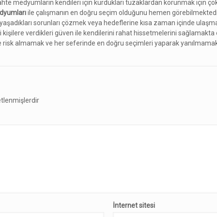
te medyumların kendileri için kurdukları tuzaklardan korunmak için çok 
dyumları
ile çalışmanın en doğru seçim olduğunu hemen görebilmektedi
 yaşadıkları sorunları çözmek veya hedeflerine kısa zaman içinde ulaşma
 kişilere verdikleri güven ile kendilerini rahat hissetmelerini sağlamakta
kle risk almamak ve her seferinde en doğru seçimleri yaparak yanılmamak
etlenmişlerdir
İnternet sitesi