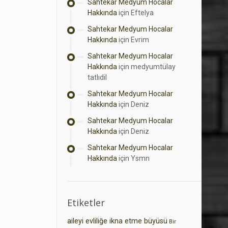
Sahtekar Medyum Hocalar
Hakkında
için
Eftelya
Sahtekar Medyum Hocalar
Hakkında
için
Evrim
Sahtekar Medyum Hocalar
Hakkında
için
medyumtülay
tatlıdil
Sahtekar Medyum Hocalar
Hakkında
için
Deniz
Sahtekar Medyum Hocalar
Hakkında
için
Deniz
Sahtekar Medyum Hocalar
Hakkında
için
Ysmn
Etiketler
aileyi evliliğe ikna etme büyüsü
Bir