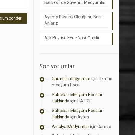
Balıkesir de Güvenilir Medyumlar
Ayırma Büyüsü Olduğunu Nasıl
Anlarız
Aşk Büyüsü Evde Nasıl Yapılır
Son yorumlar
Garantili medyumlar
için
Uzman
medyum Hoca
Sahtekar Medyum Hocalar
Hakkında
için
HATİCE
Sahtekar Medyum Hocalar
Hakkında
için
Ayten
Antalya Medyumlar
için
Gamze