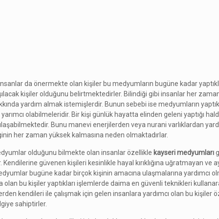
nsanlar da önermekte olan kişiler bu medyumların bugüne kadar yaptıkl
ılacak kişiler olduğunu belirtmektedirler. Bilindiği gibi insanlar her zaman
kkında yardım almak istemişlerdir. Bunun sebebi ise medyumların yaptıkl
de yarımcı olabilmeleridir. Bir kişi günlük hayatta elinden geleni yaptığı ha
ulaşabilmektedir. Bunu manevi enerjilerden veya nurani varlıklardan yar
ginin her zaman yüksek kalmasına neden olmaktadırlar.
medyumlar olduğunu bilmekte olan insanlar özellikle
kayseri medyumları
g
er. Kendilerine güvenen kişileri kesinlikle hayal kırıklığına uğratmayan v
bu medyumlar bugüne kadar birçok kişinin amacına ulaşmalarına yardımcı ol
an bu kişiler yaptıkları işlemlerde daima en güvenli teknikleri kullanar
den kendileri ile çalışmak için gelen insanlara yardımcı olan bu kişiler öz
giye sahiptirler.