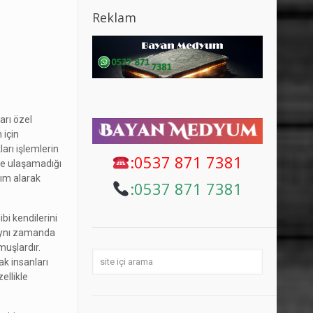
Reklam
arı özel
 için
arı işlemlerin
:0537 871 7381
lde ulaşamadığı
dım alarak
:
0537 871 7381
ibi kendilerini
e aynı zamanda
muşlardır.
ak insanları
ellikle