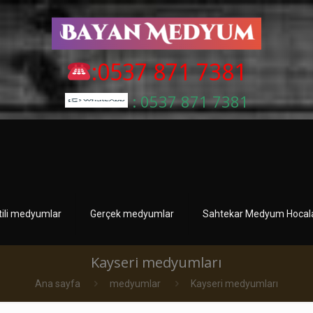
:0537 871 7381
: 0537 871 7381
tili medyumlar
Gerçek medyumlar
Sahtekar Medyum Hocala
Kayseri medyumları
Ana sayfa
medyumlar
Kayseri medyumları