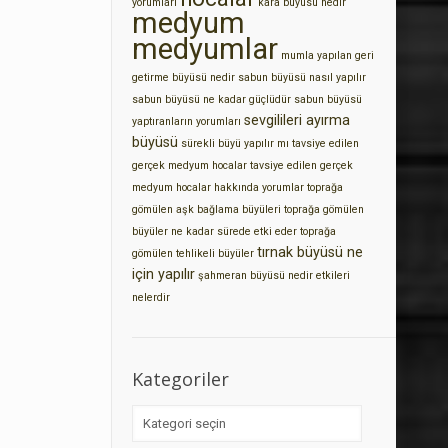
yorumları
kara büyüsü nedir
medyum
medyumlar
mumla yapılan geri
getirme büyüsü nedir
sabun büyüsü nasıl yapılır
sabun büyüsü ne kadar güçlüdür
sabun büyüsü
sevgilileri ayırma
yaptıranların yorumları
büyüsü
sürekli büyü yapılır mı
tavsiye edilen
gerçek medyum hocalar
tavsiye edilen gerçek
medyum hocalar hakkında yorumlar
toprağa
gömülen aşk bağlama büyüleri
toprağa gömülen
büyüler ne kadar sürede etki eder
toprağa
tırnak büyüsü ne
gömülen tehlikeli büyüler
için yapılır
şahmeran büyüsü nedir etkileri
nelerdir
Kategoriler
Kategoriler