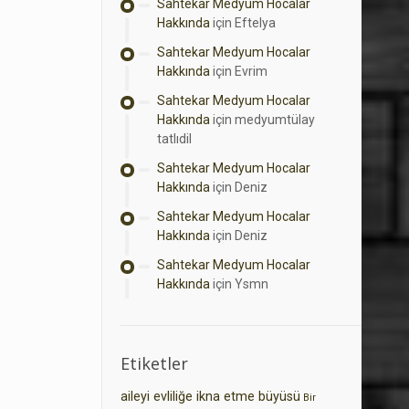
Sahtekar Medyum Hocalar
Hakkında
için
Eftelya
Sahtekar Medyum Hocalar
Hakkında
için
Evrim
Sahtekar Medyum Hocalar
Hakkında
için
medyumtülay
tatlıdil
Sahtekar Medyum Hocalar
Hakkında
için
Deniz
Sahtekar Medyum Hocalar
Hakkında
için
Deniz
Sahtekar Medyum Hocalar
Hakkında
için
Ysmn
Etiketler
aileyi evliliğe ikna etme büyüsü
Bir