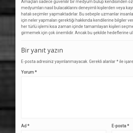
Amaçları sadece güvenilir bir medyum bulup kendisinden öz
medyumları nasıl bulacaklarını deneyimli kişilerden veya kayn
hatalı seçimler yapmaktadırlar. Bu sebeple uzmanlar insan
için neler yapmaları gerektiği hakkında kendilerine bilgiler v
her türlü işlemi kısa zaman içinde tamamlayan kişileri seçme
girmemek için çok önemlidir. Ancak bu şekilde hedeflerine u
Bir yanıt yazın
E-posta adresiniz yayınlanmayacak.
Gerekli alanlar
*
ile işar
Yorum
*
Ad
*
E-posta
*