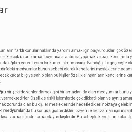
ar
nların farklı konular hakkında yardım almak için başvurdukları çok özel 
 öncelikle çok uzun zaman boyunca araştırma yapmak ve bazı konularda y
anda eğitim veren resmi bir kurum olmamasıdır. Bilindiği gibi geçmişte ol
din’deki medyumlar
bunun sebebi olarak kendilerini mesleklerine adama
ek kadar bilgiye sahip olan bu kişiler özellikle insanların kendilerine ka
.
ru bir şekilde yönlendirmek gibi bir amaçları da olan medyumlar bunu y
ermektedirler. Özellikle riskli işlemlerde çok dikkatli olan ve aynı za
mak zorunda olan bu kişiler mesleklerinde hedefledikleri noktaya gelebilm
ki medyumlar
da bu konuda gösterdikleri özveri ile her zaman için insanl
 kısa zaman içinde tamamlayan kişilerdir. Bu sebeple kendilerine olan i