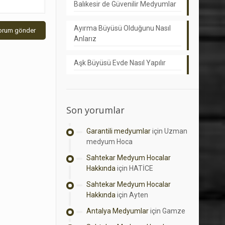
Balıkesir de Güvenilir Medyumlar
Ayırma Büyüsü Olduğunu Nasıl
Anlarız
Aşk Büyüsü Evde Nasıl Yapılır
Son yorumlar
Garantili medyumlar
için
Uzman
medyum Hoca
Sahtekar Medyum Hocalar
Hakkında
için
HATİCE
Sahtekar Medyum Hocalar
Hakkında
için
Ayten
Antalya Medyumlar
için
Gamze