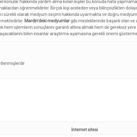
el konular hakkında yardım alma kolan kişiler bu konuda hata yapmamak
aklardan öğrenmelidirler. Birçok kişi aceleden veya bilinçsizlikten dola
ları sürekli olarak medyum seçimi hakkında uyarmakta ve doğru medyu
ermektedirler.
Mardin’deki medyumlar
gibi mesleklerinde başarılı olan v
k hem işlemlerin sonuçlarını garanti altına almak hem de gereksiz yere r
laşacaklarını bilen insanlar araştırma aşamasına gerekli önemi gösterme
etlenmişlerdir
İnternet sitesi