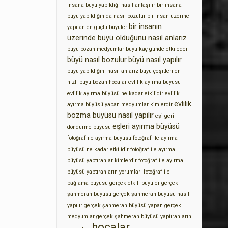
insana büyü yapıldığı nasıl anlaşılır
bir insana
büyü yapıldığın da nasıl bozulur
bir insan üzerine
bir insanın
yapılan en güçlü büyüler
üzerinde büyü olduğunu nasıl anlarız
büyü bozan medyumlar
büyü kaç günde etki eder
büyü nasıl bozulur
büyü nasıl yapılır
büyü yapıldığını nasıl anlarız
büyü çeşitleri
en
hızlı büyü bozan hocalar
evlilik ayırma büyüsü
evlilik ayırma büyüsü ne kadar etkilidir
evlilik
evlilik
ayırma büyüsü yapan medyumlar kimlerdir
bozma büyüsü nasıl yapılır
eşi geri
eşleri ayırma büyüsü
döndürme büyüsü
fotoğraf ile ayırma büyüsü
fotoğraf ile ayırma
büyüsü ne kadar etkilidir
fotoğraf ile ayırma
büyüsü yaptıranlar kimlerdir
fotoğraf ile ayırma
büyüsü yaptıranların yorumları
fotoğraf ile
bağlama büyüsü
gerçek etkili büyüler
gerçek
şahmeran büyüsü
gerçek şahmeran büyüsü nasıl
yapılır
gerçek şahmeran büyüsü yapan gerçek
medyumlar
gerçek şahmeran büyüsü yaptıranların
hocalar