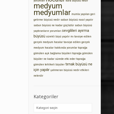
yorumları
kara büyüsü nedir
medyum
medyumlar
mumla yapılan geri
getirme büyüsü nedir
sabun büyüsü nasıl yapılır
sabun büyüsü ne kadar güçlüdür
sabun büyüsü
sevgilileri ayırma
yaptıranların yorumları
büyüsü
sürekli büyü yapılır mı
tavsiye edilen
gerçek medyum hocalar
tavsiye edilen gerçek
medyum hocalar hakkında yorumlar
toprağa
gömülen aşk bağlama büyüleri
toprağa gömülen
büyüler ne kadar sürede etki eder
toprağa
tırnak büyüsü ne
gömülen tehlikeli büyüler
için yapılır
şahmeran büyüsü nedir etkileri
nelerdir
Kategoriler
Kategoriler