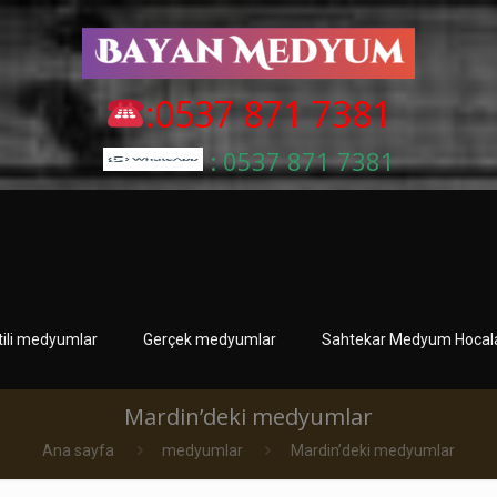
:0537 871 7381
: 0537 871 7381
tili medyumlar
Gerçek medyumlar
Sahtekar Medyum Hocala
Mardin’deki medyumlar
Ana sayfa
medyumlar
Mardin’deki medyumlar