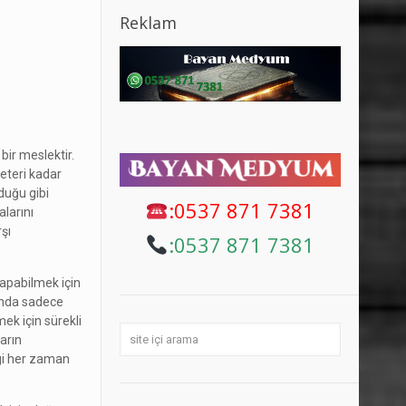
Reklam
bir meslektir.
eteri kadar
duğu gibi
:0537 871 7381
larını
rşı
:
0537 871 7381
apabilmek için
manda sadece
ek için sürekli
arın
lgi her zaman